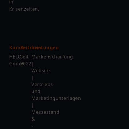
in
Krisenzeiten.
Kunde
Zeitraum
Leistungen
HELOT
seit
Markenschärfung
GmbH
2022
|
Website
|
Vertriebs-
und
Marketingunterlagen
|
Messestand
&
-