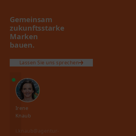
Gemeinsam
zukunftsstarke
Marken
bauen.
Die
Bausteine
Lassen Sie uns sprechen
neu
ver
zusammensetzen
Die
arke
Entwicklung
Markenidentität
bbar
der
Irene
chen
Knaub
mit
Vision,
i.knaub@agentur-
ch