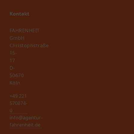
Systematische
ng
Corporate
Auswertung
en
Designs
Kontakt
aller
he
Integrierte
Ergebnisse
ng
Marketing-
FAHRENHEIT
er
und
GmbH
Kommunikationsstrategie
on
Christophstraße
15-
17
D-
50670
Köln
+49 221
570874-
0
info@agentur-
fahrenheit.de